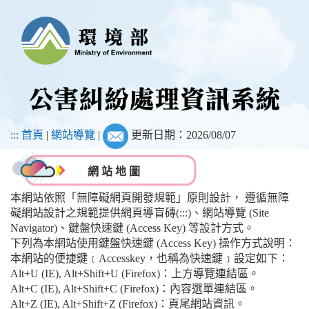
跳
到
主
要
內
:::
首頁
|
網站導覽
|
更新日期：2026/08/07
容
網 站 地 圖
本網站依照「無障礙網頁開發規範」原則設計， 遵循無障
礙網站設計之規範提供網頁導盲磚(:::)、網站導覽 (Site
Navigator)、鍵盤快速鍵 (Access Key) 等設計方式。
下列為本網站使用鍵盤快速鍵 (Access Key) 操作方式說明：
本網站的便捷鍵﹝Accesskey，也稱為快速鍵﹞設定如下：
Alt+U (IE), Alt+Shift+U (Firefox)：上方導覽連結區。
Alt+C (IE), Alt+Shift+C (Firefox)：內容選單連結區。
Alt+Z (IE), Alt+Shift+Z (Firefox)：頁尾網站資訊。